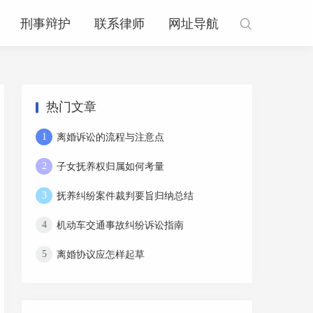
刑事辩护
联系律师
网址导航

热门文章
离婚诉讼的流程与注意点
1
子女抚养权归属如何考量
2
抚养纠纷案件裁判要旨归纳总结
3
机动车交通事故纠纷诉讼指南
4
离婚协议应怎样起草
5