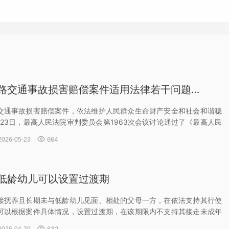
关于审理道路交通事故损害赔偿案件适用法律若干问题的解释（二）
交通事故损害赔偿案件，依法维护人民群众生命财产安全和社会和谐稳
2月23日，最高人民法院审判委员会第1963次会议讨论通过了《最高人民
路交通事故损害赔偿案件适用法律若干问题的解释（二）》（以下简称

664
2026-05-23
低龄幼儿可以设置过渡期
接抚养且长期未与低龄幼儿见面、相处的父母一方，在依法支持其行使
可以根据案件具体情况，设置过渡期，在该期限内不支持其接走未成年
允许直接抚养的一方在场陪同探望。

632