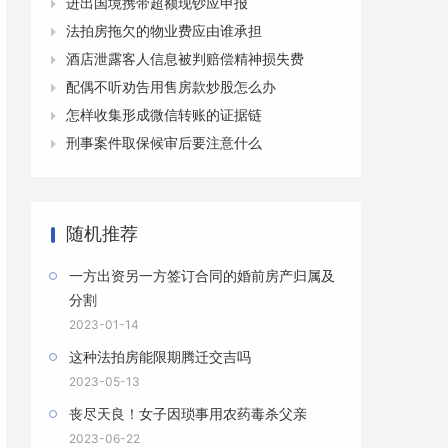
进出国境携带超额现钞应申报

法拍房拖欠的物业费应由谁承担

酒店泄露客人信息被判赔偿精神损失费

配偶不听劝告用售房款炒股怎么办

怎样收集形成微信转账的证据链

刑事案件取保候审后要注意什么

随机推荐
一方出资另一方签订合同的婚前房产归属及
分割
2023-01-14
这种法拍房能限期腾迁交吉吗
2023-05-13
丧尽天良！女子因琐事用农药毒杀父亲
2023-06-22