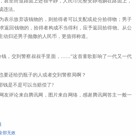
，甚至街道路面上还很平静，人民币完整安静地躺在路面上，
成违法。
为表示放弃该钱物的，则拾得者可以支配或处分拾得物；男子
求返回钱物的，拾得者构成不当得利，应予返回拾得物。从公
主动归还男子抛撒的人民币，更值得称道。
分钱，交到警察叔叔手里面，……”这首童歌影响了一代又一代
是不是也要还给扔瓶子的人或者交到警察局啊？
，那钱是不是可以当赔偿了?
网友评论来自腾讯网，图片来自网络，感谢腾讯网答主一般一
题
全部无效