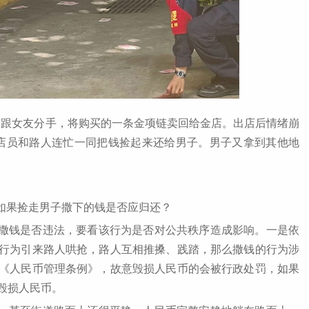
男子因跟女友分手，将购买的一条金项链卖回给金店。出店后情绪崩
、店员和路人连忙一同把钱捡起来还给男子。男子又拿到其他地
如果捡走男子撒下的钱是否应归还？
撒钱是否违法，要看该行为是否对公共秩序造成影响。一是依
的行为引来路人哄抢，路人互相推搡、践踏，那么撒钱的行为涉
《人民币管理条例》，故意毁损人民币的会被行政处罚，如果
毁损人民币。