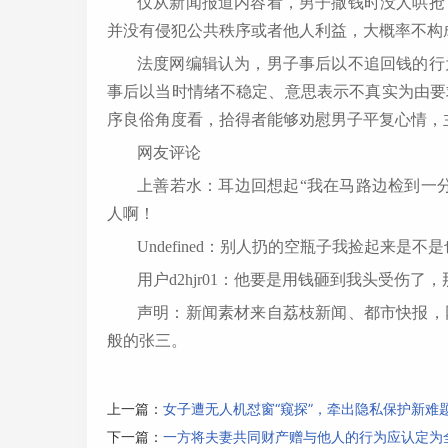
仅从新闻报道内容看，男子撒钱时没人哄抢
并没有侵犯公共秩序或者他人利益，大概率不构
法度网编辑认为，男子事后以不追回钱的行
事后以当时情绪不稳定、意思表示不真实为由要
序良俗角度看，拾得者能够劝慰男子平复心情，
网友评论
上善若水：耳边回想起“我在马路边检到一
人啊！
Undefined：别人扔的空瓶子我捡起来
用户d2hjr01：他要是用钱砸到我头受伤了
声明：新闻素材来自荔枝新闻、都市快报，
般的张三。
上一篇：
女子遭无人机怼窗“窥探”，牵出隐私保护新难
下一篇：
一方将夫妻共同财产赠与他人的行为应认定为