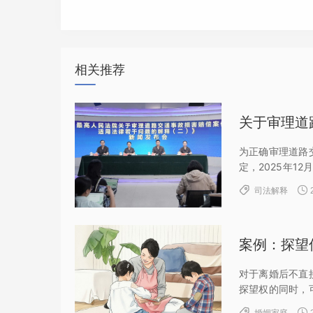
相关推荐
为正确审理道路
定，2025年1
法院关于审理道


司法解释
《...
案例：探望
对于离婚后不直
探望权的同时，
人进行探望，并

