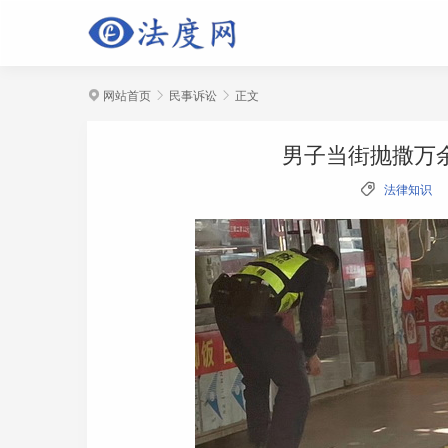
网站首页
民事诉讼
正文



男子当街抛撒万

法律知识