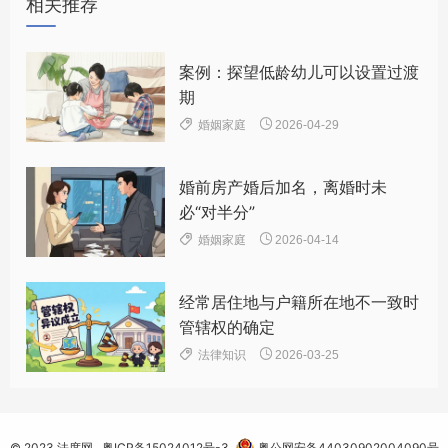
相关推荐
总结审判实践的基础上，通过大数据分析、法答网提问
梳理、与地方法院座谈、社会热点研析等方式深入调
案例：探望低龄幼儿可以设置过渡
研，更加广泛地了解群众诉求、倾听基层声音、掌握一
期
线困难，聚焦亟待解决的问题深入研究。起草中，多次


婚姻家庭
2026-04-29
征求地方法院和相关单位意见，并向全社会公开征求意
见。在充分吸收各方有益意见、反复研究论证的基础上
婚前房产婚后加名，离婚时未
形成了《解释（二）》，力求推进法律实施，统一裁判
必“对半分”
规则，规范司法行为。


婚姻家庭
2026-04-14
二、《解释（二）》坚持的原则
《解释（二）》起草中，我们始终坚持以下原
经常居住地与户籍所在地不一致时
则：
管辖权的确定
一是坚持人民至上，强化权益救济。交通事故往往


法律知识
2026-03-25
造成受害人人身、财产损害，有时甚至造成受害人伤
残、死亡等严重后果，有的受害人及其家庭会因此陷入
困境。如果不强化保障，容易导致更多问题衍生和矛盾
© 2023
法度网
粤ICP备15024012号-3
粤公网安备44030902004090号