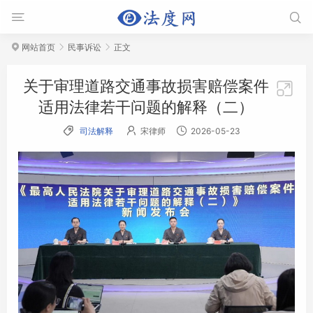


网站首页
民事诉讼
正文



关于审理道路交通事故损害赔偿案件

适用法律若干问题的解释（二）



司法解释
宋律师
2026-05-23