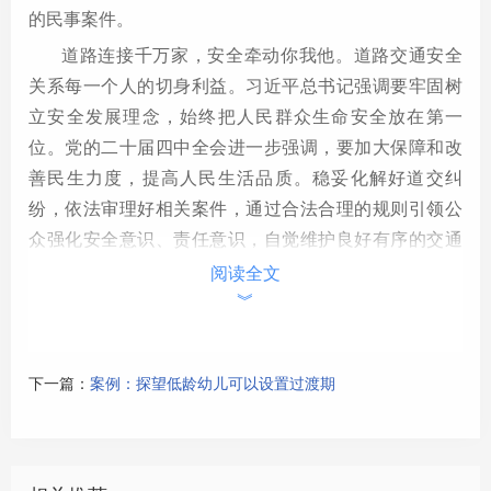
的民事案件。
道路连接千万家，安全牵动你我他。道路交通安全
关系每一个人的切身利益。习近平总书记强调要牢固树
立安全发展理念，始终把人民群众生命安全放在第一
位。党的二十届四中全会进一步强调，要加大保障和改
善民生力度，提高人民生活品质。稳妥化解好道交纠
纷，依法审理好相关案件，通过合法合理的规则引领公
众强化安全意识、责任意识，自觉维护良好有序的交通
秩序，是深入落实党中央决策部署，以司法守护民生底
阅读全文
︾
线、维护社会和谐稳定的重要内容。
《解释（二）》是继2020年最高人民法院修正《关
于审理道路交通事故损害赔偿案件适用法律若干问题的
下一篇：
案例：探望低龄幼儿可以设置过渡期
解释》（以下简称《解释（一）》）后，遵循《中华人
民共和国民法典》《中华人民共和国道路交通安全法》
的原则和精神，针对当前道交纠纷案件审判实践中的若
干重点难点问题形成的裁判规则。制定过程中，我们在