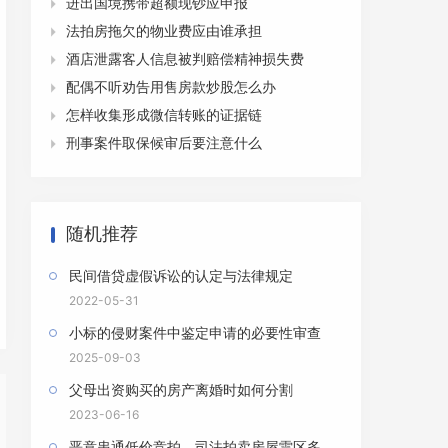
进出国境携带超额现钞应申报

法拍房拖欠的物业费应由谁承担

酒店泄露客人信息被判赔偿精神损失费

配偶不听劝告用售房款炒股怎么办

怎样收集形成微信转账的证据链

刑事案件取保候审后要注意什么

随机推荐
民间借贷虚假诉讼的认定与法律规定
2022-05-31
小标的侵财案件中鉴定申请的必要性审查
2025-09-03
父母出资购买的房产离婚时如何分割
2023-06-16
恶意串通低价竞拍，司法拍卖房屋雷区多