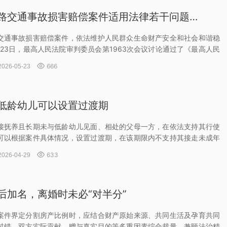
关于审理道路交通事故损害赔偿案件适用法律若干问题的解释（二）
交通事故损害赔偿案件，依法维护人民群众生命财产安全和社会和谐稳
2月23日，最高人民法院审判委员会第1963次会议讨论通过了《最高人民
路交通事故损害赔偿案件适用法律若干问题的解释（二）》（以下简称

666
2026-05-23
低龄幼儿可以设置过渡期
接抚养且长期未与低龄幼儿见面、相处的父母一方，在依法支持其行使
可以根据案件具体情况，设置过渡期，在该期限内不支持其接走未成年
允许直接抚养的一方在场陪同探望。

633
2026-04-29
后加名，离婚时未必“对半分”
案件界定分割房产比例时，应结合财产原始来源、共同生活及孕育共同
过错、双方实际贡献、赠与真实目的等多重因素综合裁量，兼顾法治精