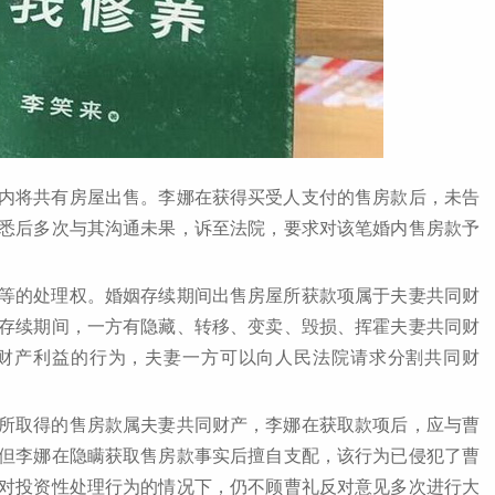
内将共有房屋出售。李娜在获得买受人支付的售房款后，未告
悉后多次与其沟通未果，诉至法院，要求对该笔婚内售房款予
等的处理权。婚姻存续期间出售房屋所获款项属于夫妻共同财
存续期间，一方有隐藏、转移、变卖、毁损、挥霍夫妻共同财
财产利益的行为，夫妻一方可以向人民法院请求分割共同财
所取得的售房款属夫妻共同财产，李娜在获取款项后，应与曹
但李娜在隐瞒获取售房款事实后擅自支配，该行为已侵犯了曹
对投资性处理行为的情况下，仍不顾曹礼反对意见多次进行大