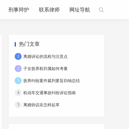
刑事辩护
联系律师
网址导航

热门文章
离婚诉讼的流程与注意点
1
子女抚养权归属如何考量
2
抚养纠纷案件裁判要旨归纳总结
3
机动车交通事故纠纷诉讼指南
4
离婚协议应怎样起草
5