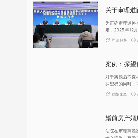
为正确审理道路
定，2025年1
法院关于审理道


司法解释
《...
案例：探望
对于离婚后不直
探望权的同时，
人进行探望，并


婚姻家庭
婚前房产婚
法院在审理离婚
子女情况、离婚