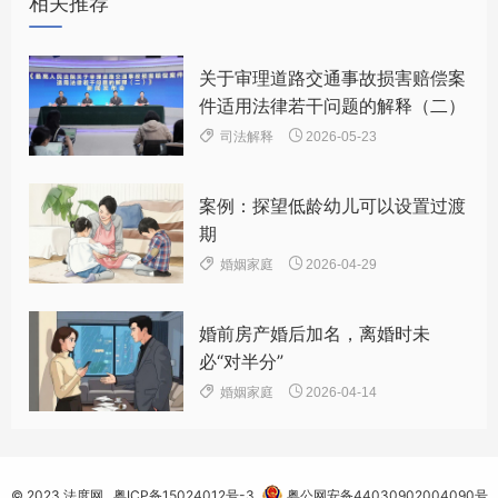
相关推荐
法律规定
中华人民共和国保险法
关于审理道路交通事故损害赔偿案
（施行日期：2015-04-24）
件适用法律若干问题的解释（二）
第三十条 采用保险人提供的格式条款订立的保险合


司法解释
2026-05-23
同，保险人与投保人、被保险人或者受益人对合同条款
有争议的，应当按照通常理解予以解释。对合同条款有
案例：探望低龄幼儿可以设置过渡
两种以上解释的，人民法院或者仲裁机构应当作出有利
期
于被保险人和受益人的解释。


婚姻家庭
2026-04-29
声明：来源“奉法尚贤”微信公众号，作者刘晨萱、
夏萍，图片来源网络，为便利阅读文中人名均为化
婚前房产婚后加名，离婚时未
名。
必“对半分”


婚姻家庭
2026-04-14
© 2023
法度网
粤ICP备15024012号-3
粤公网安备44030902004090号